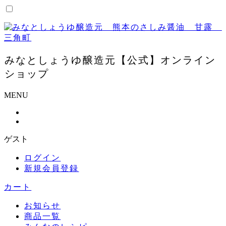
コ
ン
テ
ン
ツ
みなとしょうゆ醸造元【公式】オンライン
に
ス
ショップ
キ
ッ
MENU
プ
ゲスト
ログイン
新規会員登録
カート
お知らせ
商品一覧