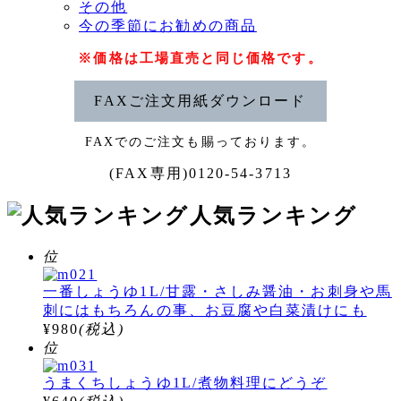
その他
今の季節にお勧めの商品
※価格は工場直売と同じ価格です。
FAXご注文用紙ダウンロード
FAXでのご注文も賜っております。
(FAX専用)0120-54-3713
人気ランキング
位
一番しょうゆ1L/甘露・さしみ醤油・お刺身や馬
刺にはもちろんの事、お豆腐や白菜漬けにも
¥980
(税込)
位
うまくちしょうゆ1L/煮物料理にどうぞ