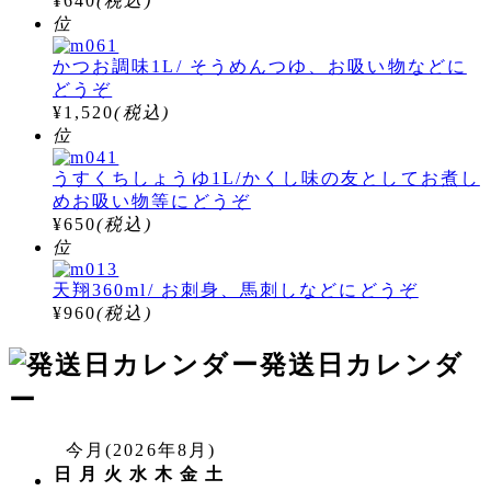
¥640
(税込)
位
かつお調味1L/ そうめんつゆ、お吸い物などに
どうぞ
¥1,520
(税込)
位
うすくちしょうゆ1L/かくし味の友としてお煮し
めお吸い物等にどうぞ
¥650
(税込)
位
天翔360ml/ お刺身、馬刺しなどにどうぞ
¥960
(税込)
発送日カレンダ
ー
今月(2026年8月)
日
月
火
水
木
金
土