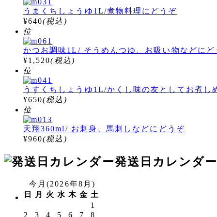
ョ
うまくちしょうゆ1L/煮物料理にどうぞ
¥640
(税込)
ン
位
かつお調味1L/ そうめんつゆ、お吸い物などにど
¥1,520
(税込)
位
うすくちしょうゆ1L/かくし味の友としてお煮し
¥650
(税込)
位
天翔360ml/ お刺身、馬刺しなどにどうぞ
¥960
(税込)
発送日カレンダ
今月(2026年8月)
日
月
火
水
木
金
土
1
2
3
4
5
6
7
8