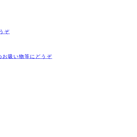
うぞ
めお吸い物等にどうぞ
ー