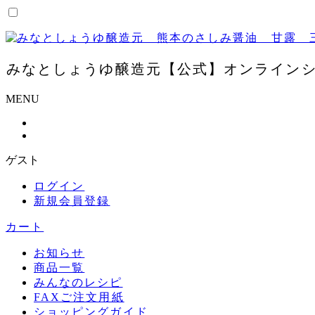
コ
ン
テ
ン
みなとしょうゆ醸造元【公式】オンライン
ツ
に
MENU
ス
キ
ッ
プ
ゲスト
ログイン
新規会員登録
カート
お知らせ
商品一覧
みんなのレシピ
FAXご注文用紙
ショッピングガイド