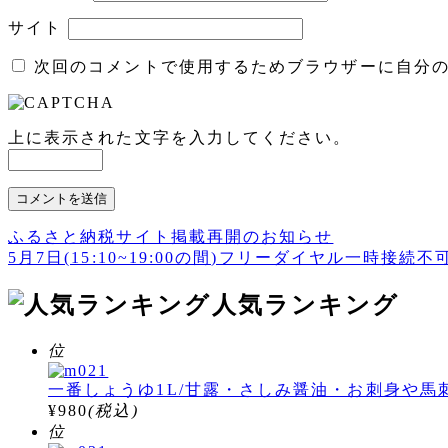
サイト
次回のコメントで使用するためブラウザーに自分
上に表示された文字を入力してください。
ふるさと納税サイト掲載再開のお知らせ
投
5月7日(15:10~19:00の間)フリーダイヤル一時接
稿
人気ランキング
ナ
ビ
位
ゲ
一番しょうゆ1L/甘露・さしみ醤油・お刺身や
ー
¥980
(税込)
シ
位