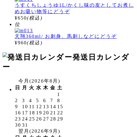
うすくちしょうゆ1L/かくし味の友としてお煮し
めお吸い物等にどうぞ
¥650
(税込)
位
天翔360ml/ お刺身、馬刺しなどにどうぞ
¥960
(税込)
発送日カレンダ
ー
今月(2026年8月)
日
月
火
水
木
金
土
1
2
3
4
5
6
7
8
9
10
11
12
13
14
15
16
17
18
19
20
21
22
23
24
25
26
27
28
29
30
31
翌月(2026年9月)