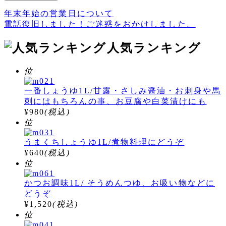
年末年始の営業日について
投
電話復旧しました！ご迷惑をおかけしました。
稿
人気ランキング
ナ
ビ
位
ゲ
一番しょうゆ1L/甘露・さしみ醤油・お刺身や馬
ー
刺にはもちろんの事、お豆腐や白菜漬けにも
シ
¥980
(税込)
位
ョ
うまくちしょうゆ1L/煮物料理にどうぞ
ン
¥640
(税込)
位
かつお調味1L/ そうめんつゆ、お吸い物などに
どうぞ
¥1,520
(税込)
位