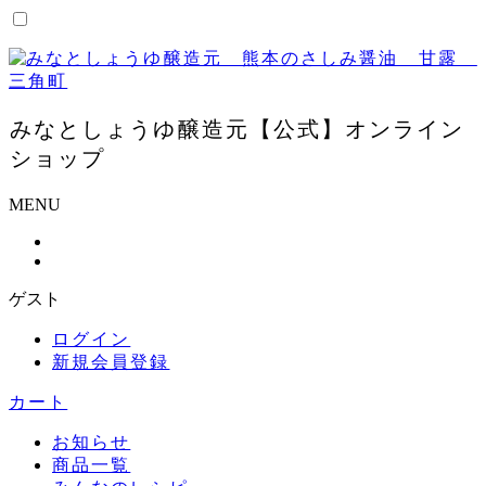
コ
ン
テ
ン
ツ
みなとしょうゆ醸造元【公式】オンライン
に
ス
ショップ
キ
ッ
MENU
プ
ゲスト
ログイン
新規会員登録
カート
お知らせ
商品一覧